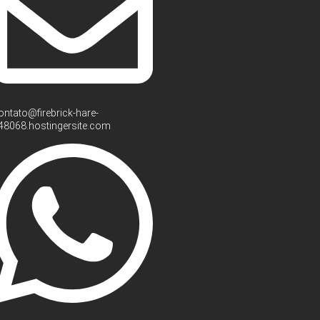
ontato@firebrick-hare-
48068.hostingersite.com