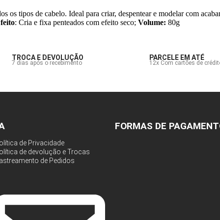
odos os tipos de cabelo. Ideal para criar, despentear e modelar com acab
feito
: Cria e fixa penteados com efeito seco;
Volume:
80g
TROCA E DEVOLUÇÃO
PARCELE EM ATÉ
7 dias após o recebimento
12x Com cartões de crédit
A
FORMAS DE PAGAMENT
olítica de Privacidade
olítica de devolução e Trocas
astreamento de Pedidos