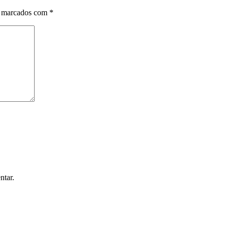
o marcados com
*
ntar.