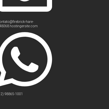
ontato@firebrick-hare-
48068.hostingersite.com
12) 98865-1001