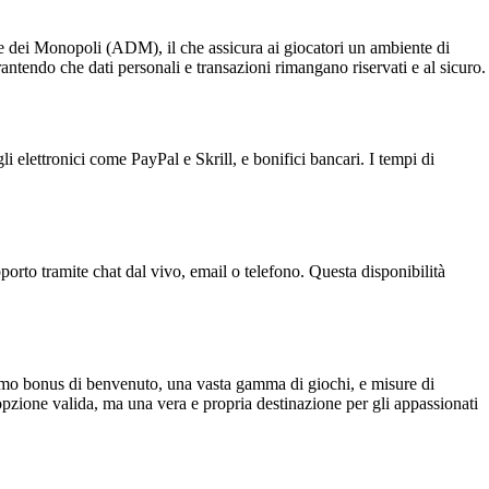
 e dei Monopoli (ADM), il che assicura ai giocatori un ambiente di
rantendo che dati personali e transazioni rimangano riservati e al sicuro.
i elettronici come PayPal e Skrill, e bonifici bancari. I tempi di
pporto tramite chat dal vivo, email o telefono. Questa disponibilità
timo bonus di benvenuto, una vasta gamma di giochi, e misure di
’opzione valida, ma una vera e propria destinazione per gli appassionati