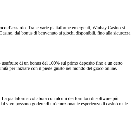
 gioco d’azzardo. Tra le varie piattaforme emergenti, Winbay Casino si
 Casino, dal bonus di benvenuto ai giochi disponibili, fino alla sicurezza
no usufruire di un bonus del 100% sul primo deposito fino a un certo
tunità per iniziare con il piede giusto nel mondo del gioco online.
 La piattaforma collabora con alcuni dei fornitori di software più
hi dal vivo possono godere di un’emozionante esperienza di casinò reale