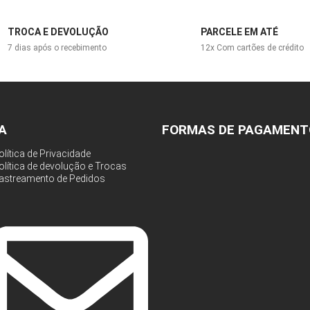
TROCA E DEVOLUÇÃO
PARCELE EM ATÉ
7 dias após o recebimento
12x Com cartões de crédito
A
FORMAS DE PAGAMENT
olítica de Privacidade
olítica de devolução e Trocas
astreamento de Pedidos