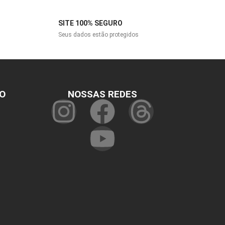
SITE 100% SEGURO
Seus dados estão protegidos
O
NOSSAS REDES