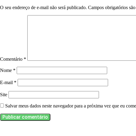
O seu endereço de e-mail não será publicado.
Campos obrigatórios sã
Comentário
*
Nome
*
E-mail
*
Site
Salvar meus dados neste navegador para a próxima vez que eu come