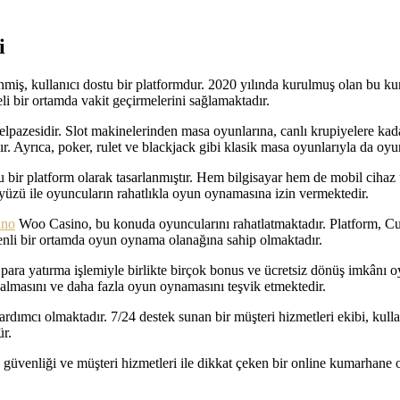
i
ş, kullanıcı dostu bir platformdur. 2020 yılında kurulmuş olan bu kum
i bir ortamda vakit geçirmelerini sağlamaktadır.
elpazesidir. Slot makinelerinden masa oyunlarına, canlı krupiyelere ka
. Ayrıca, poker, rulet ve blackjack gibi klasik masa oyunlarıyla da oyunc
bir platform olarak tasarlanmıştır. Hem bilgisayar hem de mobil cihaz ü
yüzü ile oyuncuların rahatlıkla oyun oynamasına izin vermektedir.
ino
Woo Casino, bu konuda oyuncularını rahatlatmaktadır. Platform, Cur
venli bir ortamda oyun oynama olanağına sahip olmaktadır.
ara yatırma işlemiyle birlikte birçok bonus ve ücretsiz dönüş imkânı oy
almasını ve daha fazla oyun oynamasını teşvik etmektedir.
mcı olmaktadır. 7/24 destek sunan bir müşteri hizmetleri ekibi, kullanıc
r.
güvenliği ve müşteri hizmetleri ile dikkat çeken bir online kumarhane