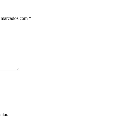
o marcados com
*
ntar.