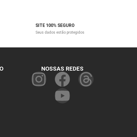
SITE 100% SEGURO
Seus dados estão protegidos
O
NOSSAS REDES