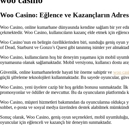
Woo Casino: Eğlence ve Kazançların Adres
Woo Casino, online kumarhane dünyasında kendine sağlam bir yer edinmi
çekmektedir. Woo Casino, kullanıcıların kazanç elde etmek için eğlencel
Woo Casino’nun en belirgin özelliklerinden biri, sunduğu geniş oyun y
of Dead, Starburst ve Gonzo’s Quest gibi tanınmış isimler yer almaktadır
Woo Casino, kullanıcıların hoş bir deneyim yaşaması için mobil uyumlu 
oynamasına olanak sağlamaktadır. Mobil versiyonu, kullanıcı dostu ara
Güvenlik, online kumarhanelerde hayati bir öneme sahiptir ve
woo cas
güçlü şifreleme teknolojileri kullanmaktadır. Bu sayede oyuncular, gü
Woo Casino, yeni üyelere cazip bir hoş geldin bonusu sunmaktadır. İlk p
promosyonlar ve ödüller de mevcuttur. Bu da oyuncuların platformda k
Woo Casino, müşteri hizmetleri bakımından da oyuncularına oldukça yardı
sohbet, e-posta ve sosyal medya üzerinden destek alabilmek mümkündü
Sonuç olarak, Woo Casino, geniş oyun seçenekleri, mobil uyumluluğu, 
oyuncular için eğlenceli ve kazançlı bir deneyim sunmaktadır.