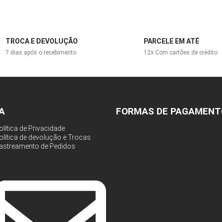
TROCA E DEVOLUÇÃO
PARCELE EM ATÉ
7 dias após o recebimento
12x Com cartões de crédito
A
FORMAS DE PAGAMENT
olítica de Privacidade
olítica de devolução e Trocas
astreamento de Pedidos