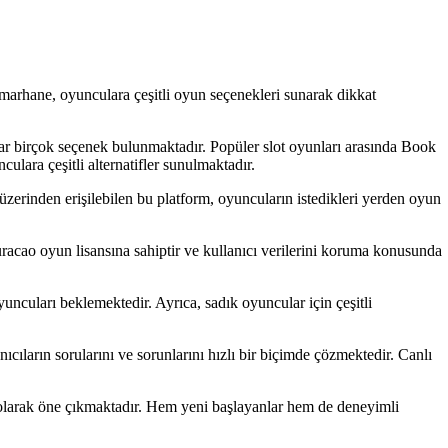
arhane, oyunculara çeşitli oyun seçenekleri sunarak dikkat
dar birçok seçenek bulunmaktadır. Popüler slot oyunları arasında Book
ulara çeşitli alternatifler sunulmaktadır.
zerinden erişilebilen bu platform, oyuncuların istedikleri yerden oyun
acao oyun lisansına sahiptir ve kullanıcı verilerini koruma konusunda
uncuları beklemektedir. Ayrıca, sadık oyuncular için çeşitli
ıların sorularını ve sorunlarını hızlı bir biçimde çözmektedir. Canlı
 olarak öne çıkmaktadır. Hem yeni başlayanlar hem de deneyimli