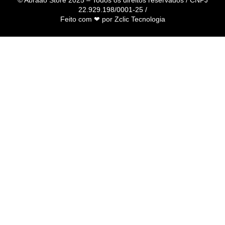
© Abraão Store 2025 – Todos os direitos reservados / CNPJ
22.929.198/0001-25 /
Feito com ❤ por
Zclic Tecnologia