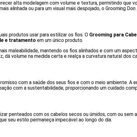
erecer alta modelagem com volume e textura, permitindo que vo
mais alinhada ou para um visual mais despojado, o Grooming Don 
 produtos usar para estilizar os fios. O
Grooming para Cabe
ole e tratamento
em um único produto.
 mais maleabilidade, mantendo os fios alinhados e com um aspect
zz, dá volume na medida certa e realça a curvatura natural dos c
mpromisso com a saúde dos seus fios e com o meio ambiente. A
pação com a sustentabilidade, proporcionando um cuidado comp
realizar penteados com os cabelos secos ou úmidos, com ou sem 
que seu estilo permaneça impecável ao longo do dia.