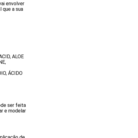
ai envolver
l que a sua
ACID, ALOE
NE,
IO, ÁCIDO
de ser feita
ar e modelar
aplicação de