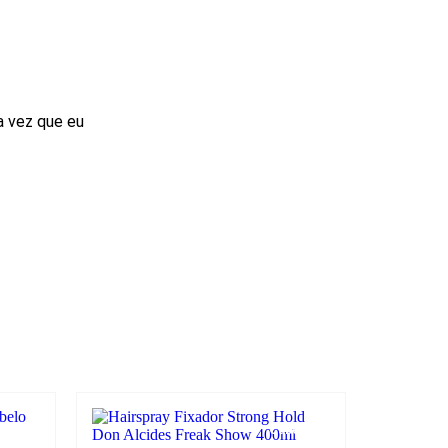
a vez que eu
elo
Cabelo