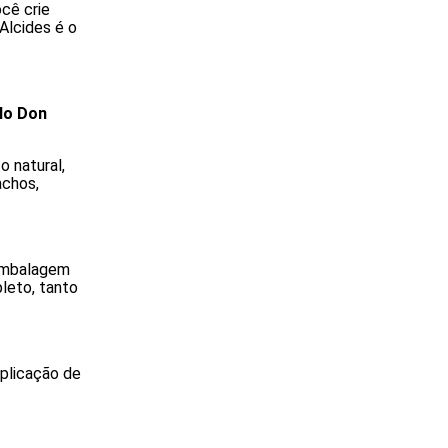
cê crie
Alcides é o
lo Don
o natural,
achos,
 embalagem
leto, tanto
aplicação de