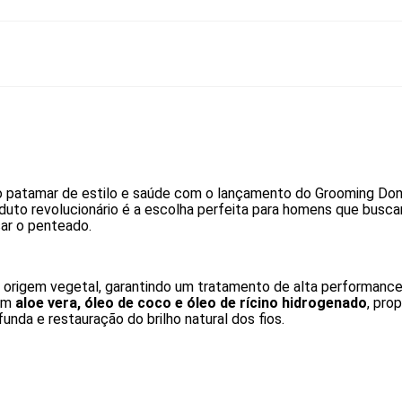
o patamar de estilo e saúde com o lançamento do Grooming Don
duto revolucionário é a escolha perfeita para homens que buscam
esar o penteado.
e origem vegetal, garantindo um tratamento de alta performance
com
aloe vera, óleo de coco e óleo de rícino hidrogenado
, pro
da e restauração do brilho natural dos fios.