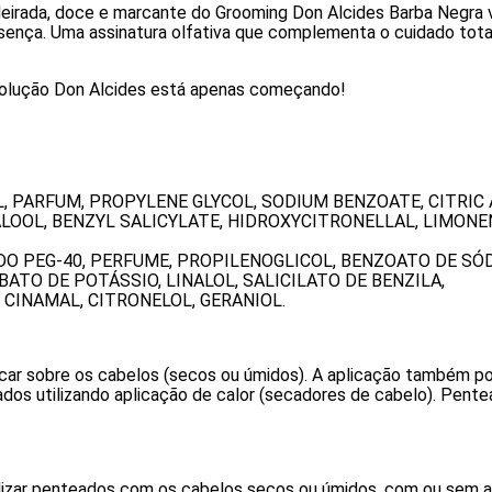
eirada, doce e marcante do Grooming Don Alcides Barba Negra v
sença. Uma assinatura olfativa que complementa o cuidado tota
evolução Don Alcides está apenas começando!
, PARFUM, PROPYLENE GLYCOL, SODIUM BENZOATE, CITRIC 
LOOL, BENZYL SALICYLATE, HIDROXYCITRONELLAL, LIMONE
ADO PEG-40, PERFUME, PROPILENOGLICOL, BENZOATO DE SÓD
ATO DE POTÁSSIO, LINALOL, SALICILATO DE BENZILA,
 CINAMAL, CITRONELOL, GERANIOL.
car sobre os cabelos (secos ou úmidos). A aplicação também po
ados utilizando aplicação de calor (secadores de cabelo). Pente
realizar penteados com os cabelos secos ou úmidos, com ou sem 