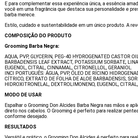
E para complementar essa experiência única, a essência amad
você em uma fragrância que destaca sua personalidade e pre
barba merece.
Estilo, cuidado e sustentabilidade em um único produto. A r
COMPOSIÇÃO DO PRODUTO
Grooming Barba Negra:
AQUA, PVP, GLYCERIN, PEG-40 HYDROGENATED CASTOR OIL
BARBADENSIS LEAF EXTRACT, POTASSIUM SORBATE, LINA
EUGENOL, CITRAL, CINNAMAL, CITRONELLOL, GERANIOL.
INCI PORTUGUÊS: ÁGUA, PVP, ÓLEO DE RÍCINO HIDROGEN
CÍTRICO, EXTRATO DE FOLHA DE ALOE BARBADENSIS, SORB
HIDROXITRONELAL, DEXTROLIMONENO, EUGENOL, CITRAL,
MODO DE USAR
Espalhar o Grooming Don Alcides Barba Negra nas mãos e apli
direto nos cabelos. O Grooming é perfeito para realizar pente
conforme desejado.
RESULTADOS
Versátil e prático, o Grooming Don Alcides é perfeito para 