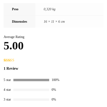
Peso
0,320 kg
Dimensões
16 × 11 × 6 cm
Average Rating
5.00
Avaliado
1
1 Review
como
5.00
de 5, com
baseado em
5 star
100%
avaliação de
cliente
4 star
0%
3 star
0%