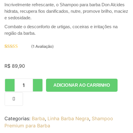
Incrivelmente refrescante, o Shampoo para barba Don Alcides
hidrata, recupera fios danificados, nutre, promove brilho, maciez
e sedosidade.
Combate o desconforto de urtigas, coceiras e irritações na
região da barba.
(
1
Avaliação)
Avaliado
1
como
5.00
de 5, com
R$
89,90
baseado em
avaliação de
cliente
ADICIONAR AO CARRINHO
Categorias:
Barba
,
Linha Barba Negra
,
Shampoo
Premium para Barba