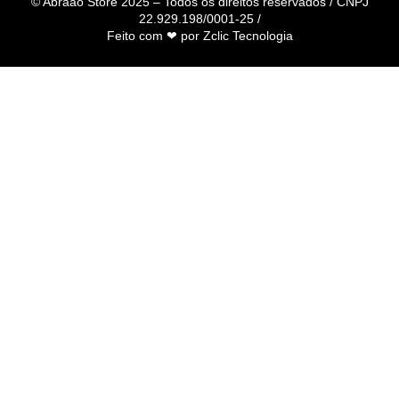
© Abraão Store 2025 – Todos os direitos reservados / CNPJ
22.929.198/0001-25 /
Feito com ❤ por
Zclic Tecnologia