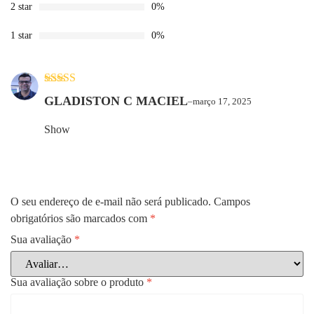
2 star
0%
1 star
0%
Avaliação
5
GLADISTON C MACIEL
–
março 17, 2025
de 5
Show
O seu endereço de e-mail não será publicado.
Campos
obrigatórios são marcados com
*
Sua avaliação
*
Sua avaliação sobre o produto
*